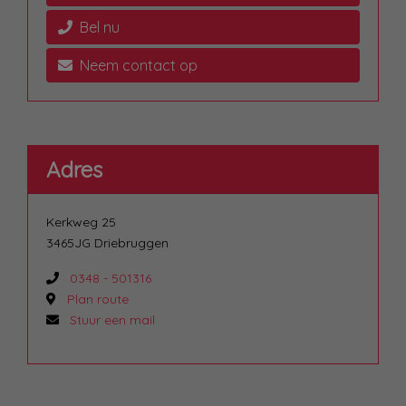
Bel nu
Neem contact op
Adres
Kerkweg 25
3465JG Driebruggen
0348 - 501316
Plan route
Stuur een mail