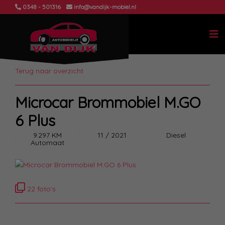
0348 - 501316
info@vandijk-mobiel.nl
Terug naar overzicht
Microcar Brommobiel M.GO
6 Plus
9.297 KM
11 / 2021
Diesel
Automaat
22 foto's