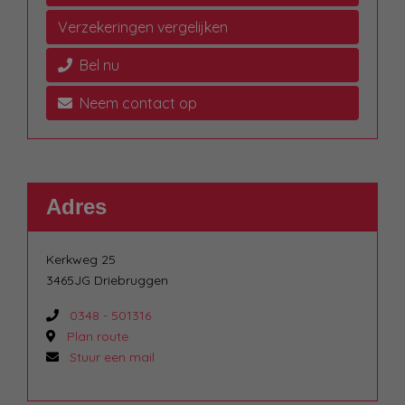
Verzekeringen vergelijken
Bel nu
Neem contact op
Adres
Kerkweg 25
3465JG Driebruggen
0348 - 501316
Plan route
Stuur een mail