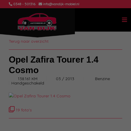
0348 - 501316
info@vandijk-mobiel.nl
Terug naar overzicht
Opel Zafira Tourer 1.4
Cosmo
138.161 KM
03 / 2013
Benzine
Handgeschakeld
19 foto's