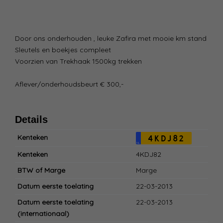
Door ons onderhouden , leuke Zafira met mooie km stand
Sleutels en boekjes compleet
Voorzien van Trekhaak 1500kg trekken
Aflever/onderhoudsbeurt € 300,-
Details
Kenteken
4KDJ82
NL
Kenteken
4KDJ82
BTW of Marge
Marge
Datum eerste toelating
22-03-2013
Datum eerste toelating
22-03-2013
(internationaal)