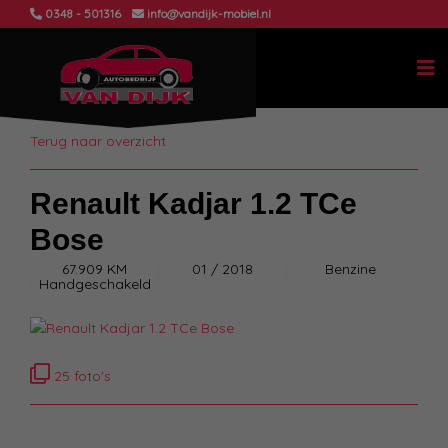
0348 - 501316
info@vandijk-mobiel.nl
Terug naar overzicht
Renault Kadjar 1.2 TCe
Bose
67.909 KM
01 / 2018
Benzine
Handgeschakeld
25 foto's