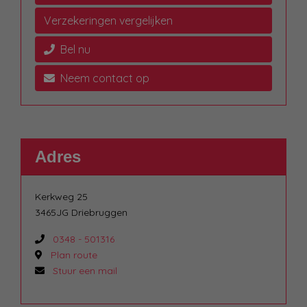
Verzekeringen vergelijken
Bel nu
Neem contact op
Adres
Kerkweg 25
3465JG Driebruggen
0348 - 501316
Plan route
Stuur een mail