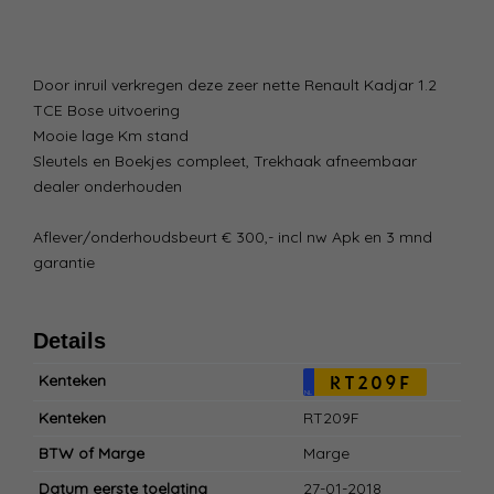
Door inruil verkregen deze zeer nette Renault Kadjar 1.2
TCE Bose uitvoering
Mooie lage Km stand
Sleutels en Boekjes compleet, Trekhaak afneembaar
dealer onderhouden
Aflever/onderhoudsbeurt € 300,- incl nw Apk en 3 mnd
garantie
Details
Kenteken
RT209F
NL
Kenteken
RT209F
BTW of Marge
Marge
Datum eerste toelating
27-01-2018