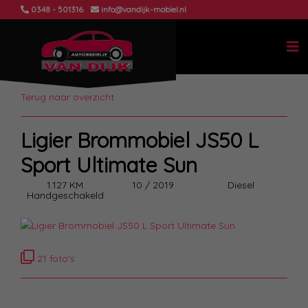
0348 - 501316
info@vandijk-mobiel.nl
Terug naar overzicht
Ligier Brommobiel JS50 L
Sport Ultimate Sun
1.127 KM
10 / 2019
Diesel
Handgeschakeld
21 foto's