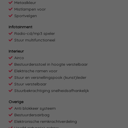
Metaalkleur
Mistlampen voor
Sportvelgen
Infotainment
Radio-cd/mp3 speler
Stuur multifunctioneel
Interieur
Airco
Bestuurdersstoel in hoogte verstelbaar
Elektrische ramen voor
Stuur en versnellingspook (kunst)leder
Stuur verstelbaar
Stuurbekrachtiging snelheidsafhankelijk
Overige
Anti blokkeer systeem
Bestuurdersairbag
Elektronische remkrachtverdeling
Hoofd airbag(s) achter