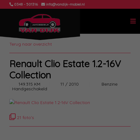
0348 - 501316
info@vandijk-mobiel.nl
Terug naar overzicht
Renault Clio Estate 1.2-16V
Collection
149.315 KM
11 / 2010
Benzine
Handgeschakeld
21 foto's