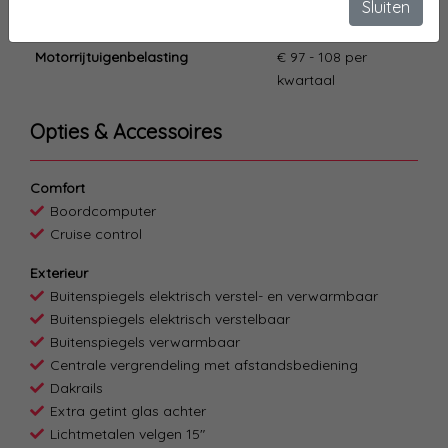
Sluiten
Gemiddeld verbruik
5.8 l/100km
Motorrijtuigenbelasting
€ 97 - 108 per
kwartaal
Opties & Accessoires
Comfort
Boordcomputer
Cruise control
Exterieur
Buitenspiegels elektrisch verstel- en verwarmbaar
Buitenspiegels elektrisch verstelbaar
Buitenspiegels verwarmbaar
Centrale vergrendeling met afstandsbediening
Dakrails
Extra getint glas achter
Lichtmetalen velgen 15"