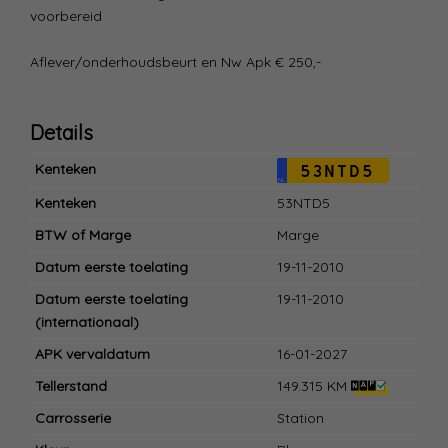
voorbereid
Aflever/onderhoudsbeurt en Nw Apk € 250,-
Details
Kenteken
53NTD5
NL
Kenteken
53NTD5
BTW of Marge
Marge
Datum eerste toelating
19-11-2010
Datum eerste toelating
19-11-2010
(internationaal)
APK vervaldatum
16-01-2027
Tellerstand
149.315 KM
Carrosserie
Station