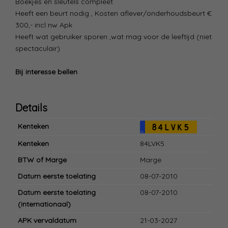
Boekjes en sleutels compleet
Heeft een beurt nodig , Kosten aflever/onderhoudsbeurt €
300,- incl nw Apk
Heeft wat gebruiker sporen ,wat mag voor de leeftijd (niet
spectaculair)
Bij interesse bellen
Details
Kenteken
84LVK5
NL
Kenteken
84LVK5
BTW of Marge
Marge
Datum eerste toelating
08-07-2010
Datum eerste toelating
08-07-2010
(internationaal)
APK vervaldatum
21-03-2027