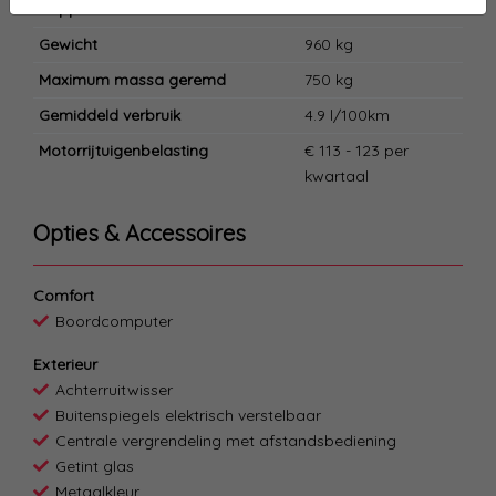
Koppel
0 Nm
Gewicht
960 kg
Maximum massa geremd
750 kg
Gemiddeld verbruik
4.9 l/100km
Motorrijtuigenbelasting
€ 113 - 123 per
kwartaal
Opties & Accessoires
Comfort
Boordcomputer
Exterieur
Achterruitwisser
Buitenspiegels elektrisch verstelbaar
Centrale vergrendeling met afstandsbediening
Getint glas
Metaalkleur