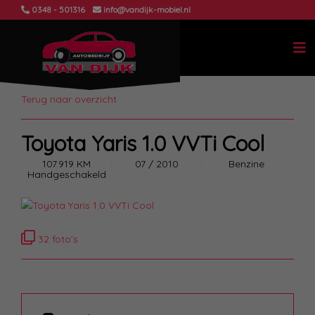
0348 - 501316
info@vandijk-mobiel.nl
Terug naar overzicht
Toyota Yaris 1.0 VVTi Cool
107.919 KM
07 / 2010
Benzine
Handgeschakeld
32 foto's