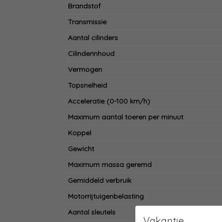
Brandstof
Transmissie
Aantal cilinders
Cilinderinhoud
Vermogen
Topsnelheid
Acceleratie (0-100 km/h)
Maximum aantal toeren per minuut
Koppel
Gewicht
Maximum massa geremd
Gemiddeld verbruik
Motorrijtuigenbelasting
Aantal sleutels
Vakantie