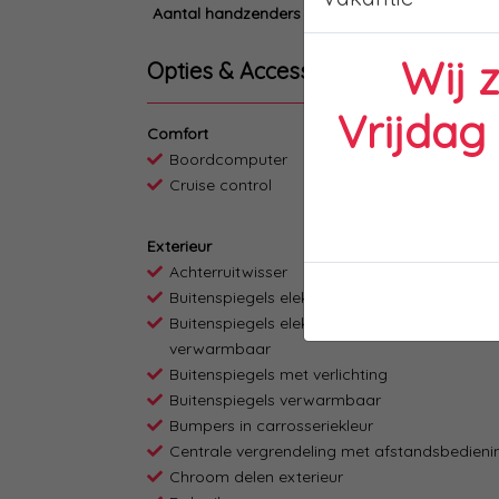
Aantal handzenders
Wij 
Opties & Accessoires
Vrijdag
Comfort
Boordcomputer
Cruise control
Exterieur
Achterruitwisser
Buitenspiegels elektrisch inklapbaar
Buitenspiegels elektrisch verstel- en
verwarmbaar
Buitenspiegels met verlichting
Buitenspiegels verwarmbaar
Bumpers in carrosseriekleur
Centrale vergrendeling met afstandsbedieni
Chroom delen exterieur