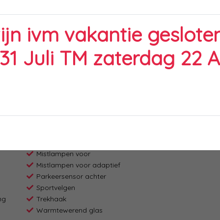
2
zijn ivm vakantie geslote
 31 Juli TM zaterdag 22 
Regensensor
Dimlichten automatisch
Extra getint glas achter
Lichtmetalen velgen 16"
Mistlampen voor
Mistlampen voor adaptief
Parkeersensor achter
Sportvelgen
ng
Trekhaak
Warmtewerend glas