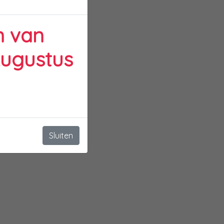
n van
Augustus
Sluiten