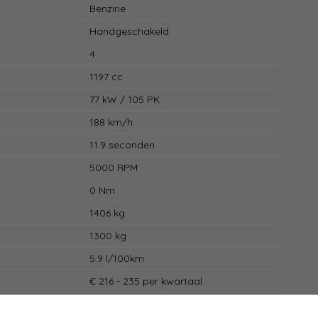
Benzine
Handgeschakeld
4
1197 cc
77 kW / 105 PK
188 km/h
11.9 seconden
5000 RPM
0 Nm
1406 kg
1300 kg
5.9 l/100km
€ 216 - 235 per kwartaal
2