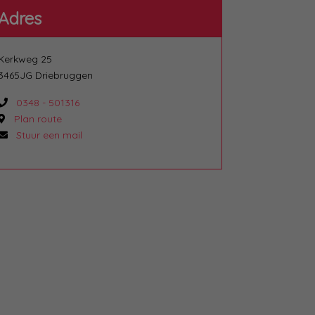
Adres
Kerkweg 25
3465JG Driebruggen
0348 - 501316
Plan route
Stuur een mail