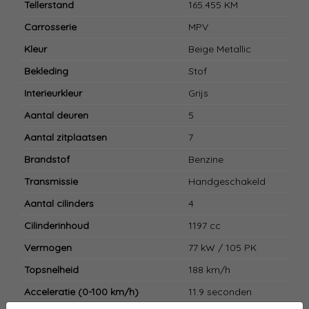
Tellerstand
165.455 KM
Carrosserie
MPV
Kleur
Beige Metallic
Bekleding
Stof
Interieurkleur
Grijs
Aantal deuren
5
Aantal zitplaatsen
7
Brandstof
Benzine
Transmissie
Handgeschakeld
Aantal cilinders
4
Cilinderinhoud
1197 cc
Vermogen
77 kW / 105 PK
Topsnelheid
188 km/h
Acceleratie (0-100 km/h)
11.9 seconden