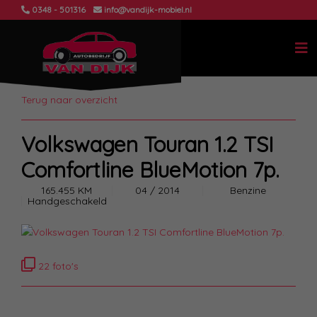
0348 - 501316
info@vandijk-mobiel.nl
Terug naar overzicht
Volkswagen Touran 1.2 TSI
Comfortline BlueMotion 7p.
165.455 KM
04 / 2014
Benzine
Handgeschakeld
22 foto's