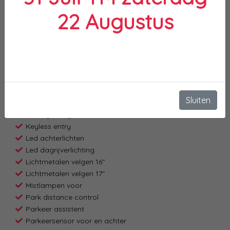
Exterieur
22 Augustus
Achterruitwisser
Buitenspiegels elektrisch inklapbaar
Buitenspiegels elektrisch verstelbaar
Buitenspiegels verwarmbaar
Centrale vergrendeling met afstandsbediening
Chroom delen exterieur
Dakrails
Sluiten
Dimlichten automatisch
Extra getint glas achter
Keyless entry
Led achterlichten
Led dagrijverlichting
Lichtmetalen velgen 16"
Lichtmetalen velgen 17"
Mistlampen voor
Park distance control
Parkeer assistent
Parkeersensor voor en achter