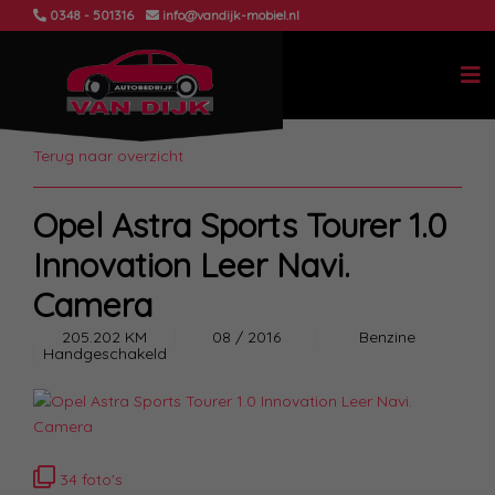
0348 - 501316
info@vandijk-mobiel.nl
Terug naar overzicht
Opel Astra Sports Tourer 1.0
Innovation Leer Navi.
Camera
205.202 KM
08 / 2016
Benzine
Handgeschakeld
34 foto's