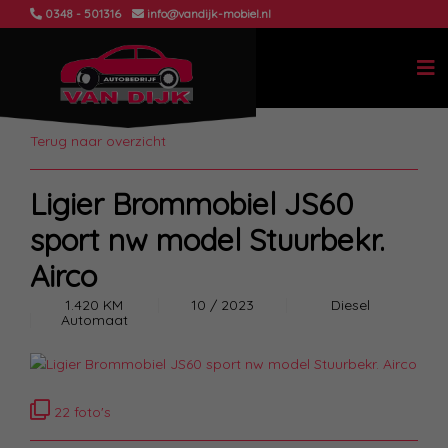
0348 - 501316
info@vandijk-mobiel.nl
Terug naar overzicht
Ligier Brommobiel JS60
sport nw model Stuurbekr.
Airco
1.420 KM
10 / 2023
Diesel
Automaat
22 foto's