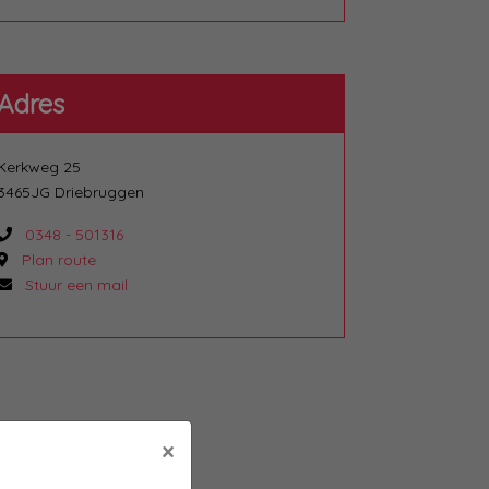
Adres
Kerkweg 25
3465JG Driebruggen
0348 - 501316
Plan route
Stuur een mail
×