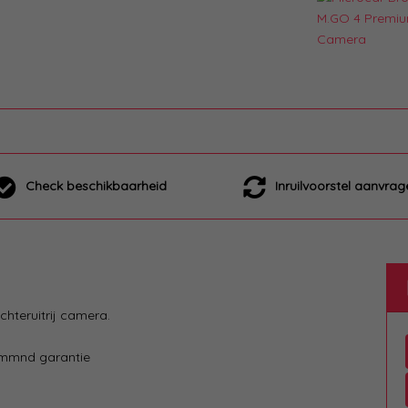
Check beschikbaarheid
Inruilvoorstel aanvrag
hteruitrij camera.
3 mmnd garantie