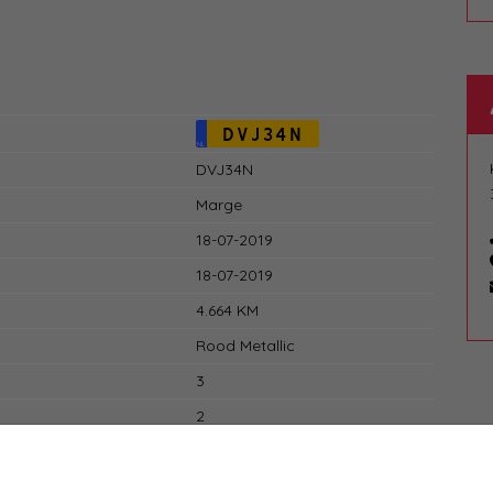
DVJ34N
NL
DVJ34N
Marge
18-07-2019
18-07-2019
4.664 KM
Rood Metallic
3
2
Diesel
Automaat