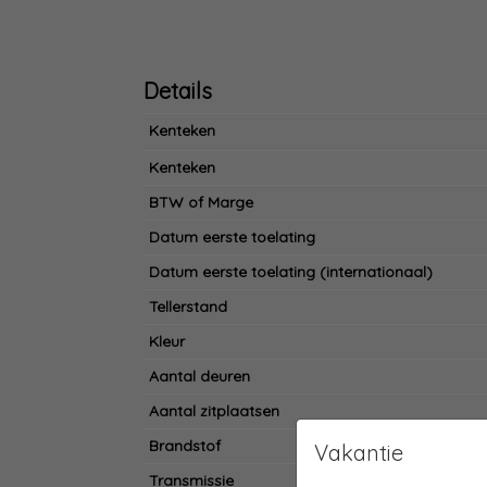
Details
Kenteken
Kenteken
BTW of Marge
Datum eerste toelating
Datum eerste toelating (internationaal)
Tellerstand
Kleur
Aantal deuren
Aantal zitplaatsen
Brandstof
Vakantie
Transmissie