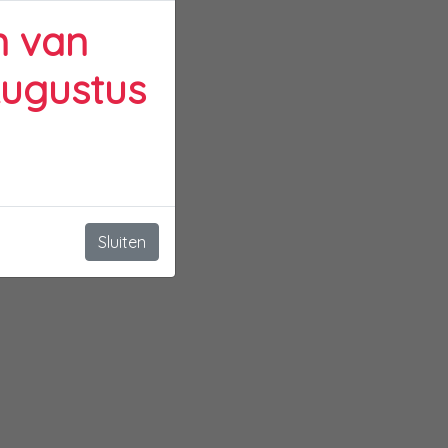
n van
Augustus
Sluiten