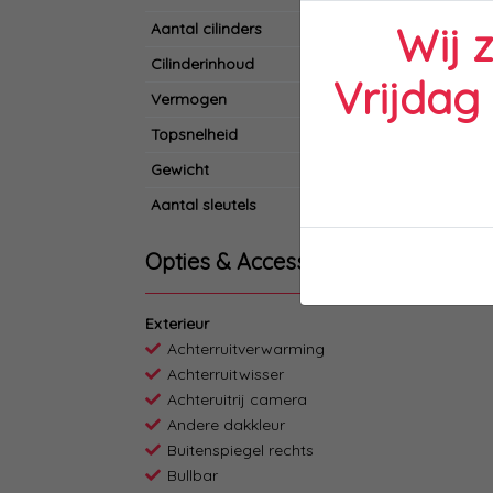
Wij 
Aantal cilinders
Cilinderinhoud
Vrijdag
Vermogen
Topsnelheid
Gewicht
Aantal sleutels
Opties & Accessoires
Exterieur
Achterruitverwarming
Achterruitwisser
Achteruitrij camera
Andere dakkleur
Buitenspiegel rechts
Bullbar